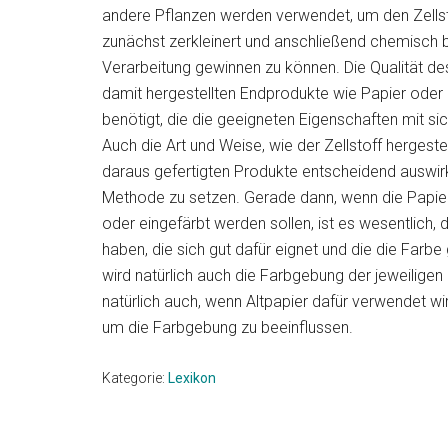
&
&
andere Pflanzen werden verwendet, um den Zellst
aktuellen
zunächst zerkleinert und anschließend chemisch b
Neuheiten
Angeboten!
Verarbeitung gewinnen zu können. Die Qualität des 
damit hergestellten Endprodukte wie Papier ode
benötigt, die die geeigneten Eigenschaften mit si
Auch die Art und Weise, wie der Zellstoff hergestel
daraus gefertigten Produkte entscheidend auswirken
Methode zu setzen. Gerade dann, wenn die Papie
oder eingefärbt werden sollen, ist es wesentlich,
haben, die sich gut dafür eignet und die die Farb
wird natürlich auch die Farbgebung der jeweiligen
natürlich auch, wenn Altpapier dafür verwendet wi
um die Farbgebung zu beeinflussen.
Kategorie:
Lexikon