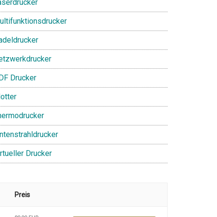
aserdrucker
ultifunktionsdrucker
adeldrucker
etzwerkdrucker
DF Drucker
otter
hermodrucker
intenstrahldrucker
rtueller Drucker
Preis