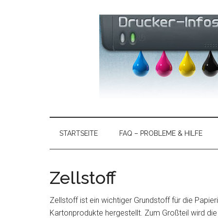
Skip
Skip
Zur
to
to
Hauptsidebar
main
secondary
springen
content
menu
Drucker
>
Hier
Vergleich
gibt
STARTSEITE
FAQ – PROBLEME & HILFE
es
2021
aktuelle
Informationen
Zellstoff
-
zu
Druckerproblemen,
Ratgeber
Zellstoff ist ein wichtiger Grundstoff für die Papie
Druckerneuheiten
Kartonprodukte hergestellt. Zum Großteil wird di