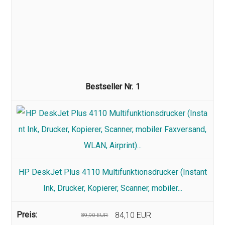
Thermodrucker
Tintenstrahldrucker
Virtueller Drucker
1
HP DeskJet Plus 4110 Multifunktionsdrucker (Instant
Ink, Drucker, Kopierer, Scanner, mobiler...
84,10 EUR
89,90 EUR