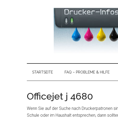
Skip
Skip
Zur
to
to
Hauptsidebar
main
secondary
springen
content
menu
Drucker
>
Hier
Vergleich
gibt
STARTSEITE
FAQ – PROBLEME & HILFE
es
2021
aktuelle
Informationen
Officejet j 4680
-
zu
Druckerproblemen,
Ratgeber
Wenn Sie auf der Suche nach Druckerpatronen sin
Druckerneuheiten
Schule oder im Haushalt entsprechen, dann sollten