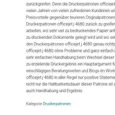
&
&
zurückgreifen. Denn die Druckerpatronen officejet 
aktuellen
vielen Jahren von vielen zufriedenen Kundinnen u
Neuheiten
Angeboten!
Preisvorteile gegenüber teureren Originalpatronen
Druckerpatronen officejet j 4680 zurück zu greifen
arbeiten, wo sehr viel zu bedruckendes Papier anf
zu druckenden Dokumente gelegt wird und wo selb
den Druckerpatronen officejet j 4680 genau richti
officejet j 4680 ohne Probleme und ganz einfach
sehr einfachen Handhabung beim Wechsel dieser P
zu erzielende Druckergebnis ein Hauptargument fü
einschlägigen Beratungsseiten und Blogs im Wor
officejet j 4680 in aller Regel nur positive Stat
nicht nur die Haltbarkeitsdauer dieser Patrone ist
auch Handhabung und Ergebnis.
Kategorie:
Druckerpatronen