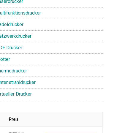
aserdrucker
ultifunktionsdrucker
adeldrucker
etzwerkdrucker
DF Drucker
otter
hermodrucker
intenstrahldrucker
rtueller Drucker
Preis