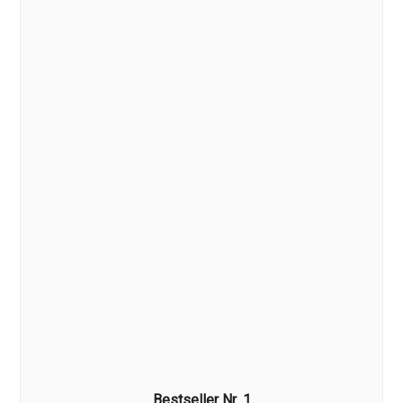
Kugelkopfdrucker
Laserdrucker
Multifunktionsdrucker
Nadeldrucker
Netzwerkdrucker
PDF Drucker
Plotter
Thermodrucker
Tintenstrahldrucker
Virtueller Drucker
1