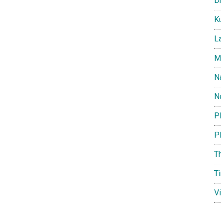
D
K
L
M
N
N
P
Pl
T
T
Vi