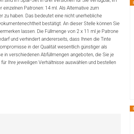
sind im Spar-Set in drei Versionen für Sie verfügbar, im
r einzelnen Patronen: 14 ml. Als Alternative zum
er zu haben. Das bedeutet eine nicht unerhebliche
 Dokumentenechtheit bestätigt. An dieser Stelle können Sie
ermerken lassen. Die Füllmenge von 2 x 11 ml je Patrone
arf und verhindert andererseits, dass Ihnen die Tinte
mpromisse in der Qualität wesentlich günstiger als
se in verschiedenen Abfüllmengen angeboten, die Sie je
ür Ihre jeweiligen Verhältnisse auswählen und bestellen