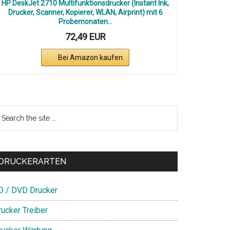
HP DeskJet 2710 Multifunktionsdrucker (Instant Ink,
Drucker, Scanner, Kopierer, WLAN, Airprint) mit 6
Probemonaten...
72,49 EUR
Bei Amazon kaufen
earch
e
te
DRUCKERARTEN
D / DVD Drucker
rucker Treiber