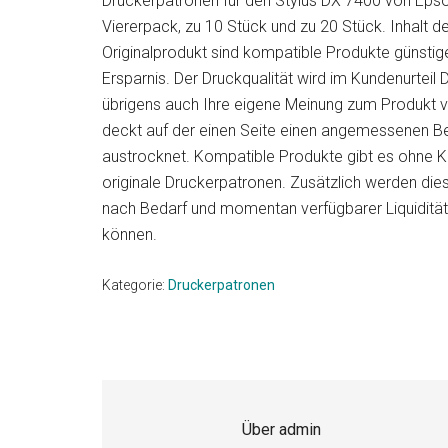
Ratgeber
Druckerpatronen für den Stylus DX 7400 von Epson 
Druckerneuheiten
Viererpack, zu 10 Stück und zu 20 Stück. Inhalt de
&
&
Originalprodukt sind kompatible Produkte günstig
aktuellen
Ersparnis. Der Druckqualität wird im Kundenurteil
Neuheiten
Angeboten!
übrigens auch Ihre eigene Meinung zum Produkt v
deckt auf der einen Seite einen angemessenen Bed
austrocknet. Kompatible Produkte gibt es ohne Ko
originale Druckerpatronen. Zusätzlich werden die
nach Bedarf und momentan verfügbarer Liquidität f
können.
Kategorie:
Druckerpatronen
Über
admin