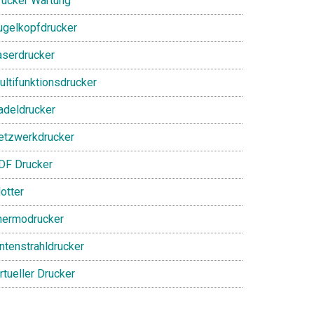
rucker Wartung
ugelkopfdrucker
aserdrucker
ultifunktionsdrucker
adeldrucker
etzwerkdrucker
DF Drucker
otter
hermodrucker
intenstrahldrucker
rtueller Drucker